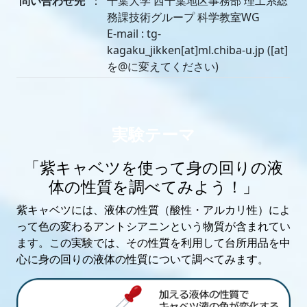
問い合わせ先
：
千葉大学 西千葉地区事務部 理工系総
務課技術グループ 科学教室WG
E-mail : tg-
kagaku_jikken[at]ml.chiba-u.jp ([at]
を@に変えてください)
実験テーマ
「紫キャベツを使って身の回りの液
体の性質を調べてみよう！」
紫キャベツには、液体の性質（酸性・アルカリ性）によ
って色の変わるアントシアニンという物質が含まれてい
ます。この実験では、その性質を利用して台所用品を中
心に身の回りの液体の性質について調べてみます。