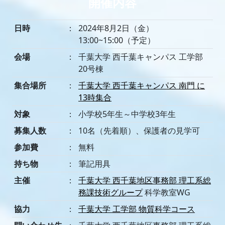
開催内容
日時
：
2024年8月2日（金）
13:00~15:00（予定）
会場
：
千葉大学 西千葉キャンパス 工学部
20号棟
集合場所
：
千葉大学 西千葉キャンパス 南門 に
13時集合
対象
：
小学校5年生～中学校3年生
募集人数
：
10名（先着順）、保護者の見学可
参加費
：
無料
持ち物
：
筆記用具
主催
：
千葉大学 西千葉地区事務部 理工系総
務課技術グループ
科学教室WG
協力
：
千葉大学 工学部 物質科学コース